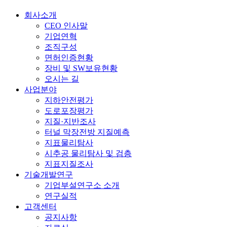
회사소개
CEO 인사말
기업연혁
조직구성
면허인증현황
장비 및 SW보유현황
오시는 길
사업분야
지하안전평가
도로포장평가
지질·지반조사
터널 막장전방 지질예측
지표물리탐사
시추공 물리탐사 및 검층
지표지질조사
기술개발연구
기업부설연구소 소개
연구실적
고객센터
공지사항