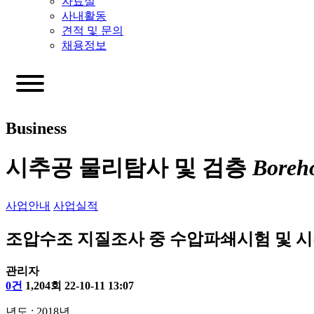
자료실
사내활동
견적 및 문의
채용정보
Business
시추공 물리탐사 및 검층
Boreho
사업안내
사업실적
조압수조 지질조사 중 수압파쇄시험 및 
관리자
0건
1,204회
22-10-11 13:07
년도 : 2018년