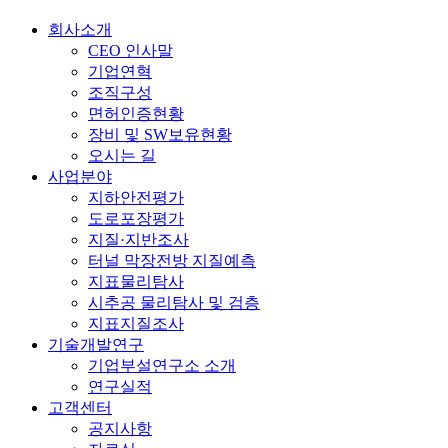
회사소개
CEO 인사말
기업연혁
조직구성
면허인증현황
장비 및 SW보유현황
오시는 길
사업분야
지하안전평가
도로포장평가
지질·지반조사
터널 막장전방 지질예측
지표물리탐사
시추공 물리탐사 및 검층
지표지질조사
기술개발연구
기업부설연구소 소개
연구실적
고객센터
공지사항